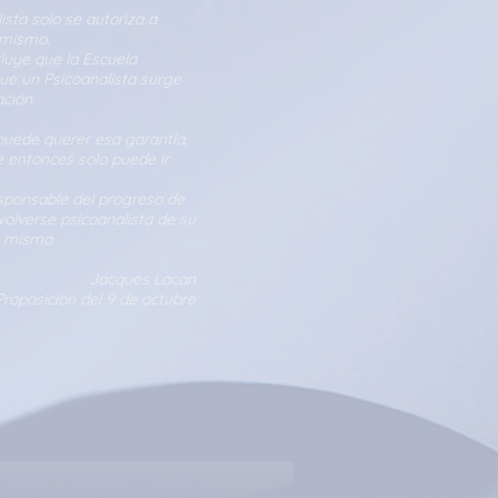
ista solo se autoriza a
í mismo.
luye que la Escuela
ue un Psicoanalista surge
ción.
 puede querer esa garantía,
re entonces solo puede ir
sponsable del progreso de
 volverse psicoanalista de su
a misma
Jacques Lacan
Proposicion del 9 de octubre