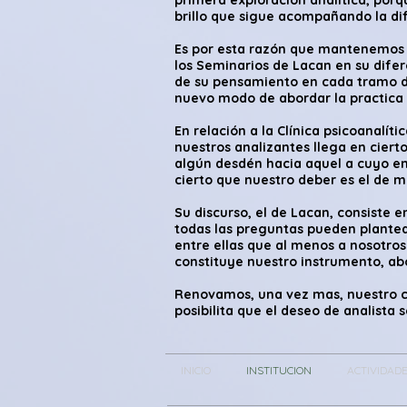
primera exploración analítica, porq
brillo que sigue acompañando la di
Es por esta razón que mantenemos n
los Seminarios de Lacan en su difer
de su pensamiento en cada tramo d
nuevo modo de abordar la practica d
En relación a la Clínica psicoanalít
nuestros analizantes llega en ciert
algún desdén hacia aquel a cuyo en
cierto que nuestro deber es el de me
Su discurso, el de Lacan, consiste e
todas las preguntas pueden plante
entre ellas que al menos a nosotro
constituye nuestro instrumento, abo
Renovamos, una vez mas, nuestro 
posibilita que el deseo de analista 
INICIO
INSTITUCION
ACTIVIDAD