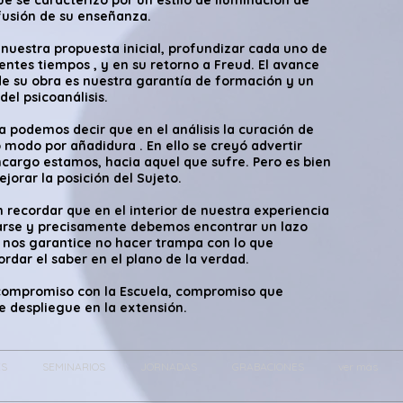
ue se caracterizó por un estilo de iluminación de
fusión de su enseñanza.
uestra propuesta inicial, profundizar cada uno de
entes tiempos , y en su retorno a Freud. El avance
e su obra es nuestra garantía de formación y un
el psicoanálisis.
ica podemos decir que en el análisis la curación de
o modo por añadidura . En ello se creyó advertir
cargo estamos, hacia aquel que sufre. Pero es bien
jorar la posición del Sujeto.
n recordar que en el interior de nuestra experiencia
arse y precisamente debemos encontrar un lazo
s nos garantice no hacer trampa con lo que
rdar el saber en el plano de la verdad.
compromiso con la Escuela, compromiso que
se despliegue en la extensión.
ES
SEMINARIOS
JORNADAS
GRABACIONES
ver más