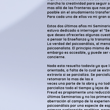
marcha la creatividad para seguir s
mas allá de las fronteras que nos p
posible sin el anudamiento transfer
Para cada uno de ellos va mi gran 
Estos dos últimos años mi Seminario:
estuvo dedicado a interrogar el “Se
que deseo ofrecerles algunas cuesti
a pensar la Enseñanza y la transmisi
La verdad del psicoanálisis, al meno
psicoanalista. El principio mismo d
embargo es accesible, y puede ser c
concierne.
Nada esta resuelto todavía ya que l
orientada, a falta de lo cual se ext
extravía si se parcializa. Se parcial
retomaron la mas de las a
veces una parte de la obra y no tod
parcializa todo el tiempo y lejos de
Freud es propiamente una reducción
últimos Seminarios y no los primer
aberración al campo de la experien
psicoanálisis por una especie de e