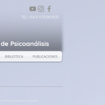
TEL +54 9 11.3558.9533
de Psicoanálisis
BIBLIOTECA
PUBLICACIONES
ón entre jerarquía y grados