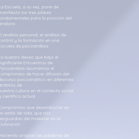
La Escuela, a su vez, pone de
manifiesto los tres pilares
fundamentales para la posición del
analista:
El análisis personal, el análisis de
control y la formación en una
Escuela de psicoanálisis.
Es nuestro deseo que bajo el
significante Encuentros de
Psicoanálisis asumamos el
compromiso de hacer difusión del
discurso psicoanalítico en diferentes
ámbitos de
nuestra cultura en el contexto social
y científico actual.
Compromiso que desembocan en
un estilo de vida, que nos
resguardan del malestar en la
civilización.
Haciendo propias las palabras de