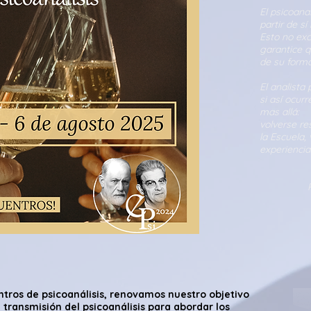
El psicoanal
partir de s
Esto no exc
garantice q
de su forma
El analista
si así ocur
mas allá:
volverse re
la Escuela,
experienci
ntros de psicoanálisis, renovamos nuestro objetivo
transmisión del psicoanálisis para abordar los