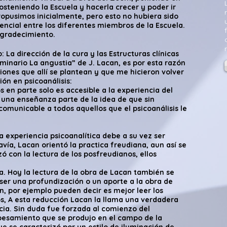
osteniendo la Escuela y hacerla crecer y poder ir
ropusimos inicialmente, pero esto no hubiera sido
encial entre los diferentes miembros de la Escuela.
agradecimiento.
 La dirección de la cura y las Estructuras clínicas
minario La angustia” de J. Lacan, es por esta razón
ones que allí se plantean y que me hicieron volver
ón en psicoanálisis:
s en parte solo es accesible a la experiencia del
e una enseñanza parte de la idea de que sin
omunicable a todos aquellos que el psicoanálisis le
a experiencia psicoanalítica debe a su vez ser
ravía, Lacan orientó la practica freudiana, aun así se
izó con la lectura de los posfreudianos, ellos
a. Hoy la lectura de la obra de Lacan también se
 ser una profundización o un aporte a la obra de
, por ejemplo pueden decir es mejor leer los
os, A esta reducción Lacan la llama una verdadera
cia. Sin duda fue forzada al comienzo del
spesamiento que se produjo en el campo de la