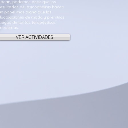
Lacan, podemos decir que los
resultados del psicoanálisis hacen
un papel mas digno que las
fluctuaciones de moda y premisas
ciegas de tantas terapéuticas
modernas.
VER ACTIVIDADES