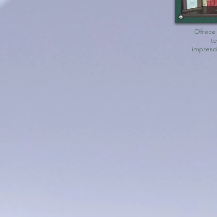
Ofrece 
t
impresci