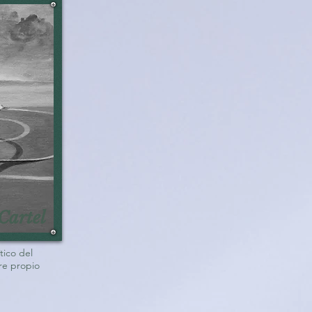
Cartel
tico del
re propio