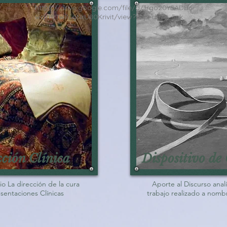
https://drive.google.com/file/d/1rgo20YSADB6
wqYRjTw7cgNrU80Krivit/view?usp=drive_link
cción Clínica
Dispositivo de 
o La dirección de la cura
Aporte al Discurso analí
sentaciones Clínicas
trabajo realizado a nomb