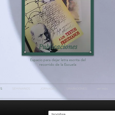
Publicaciones
Espacio para dejar letra escrita del
recorrido de la Escuela
ES
SEMINARIOS
JORNADAS
GRABACIONES
ver más