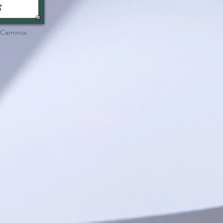
s
 Caminos