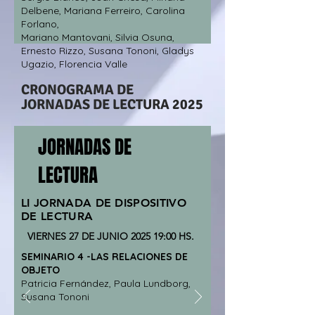
Delbene, Mariana Ferreiro, Carolina
Forlano,
Mariano Mantovani, Silvia Osuna,
Ernesto Rizzo, Susana Tononi, Gladys
Ugazio, Florencia Valle
CRONOGRAMA DE
JORNADAS DE LECTURA 2025
JORNADAS DE
LECTURA
LI JORNADA DE DISPOSITIVO
DE LECTURA
VIERNES 27 DE JUNIO 2025 19:00 HS.
SEMINARIO 4 -LAS RELACIONES DE
OBJETO
Patricia Fernández, Paula Lundborg,
Susana Tononi