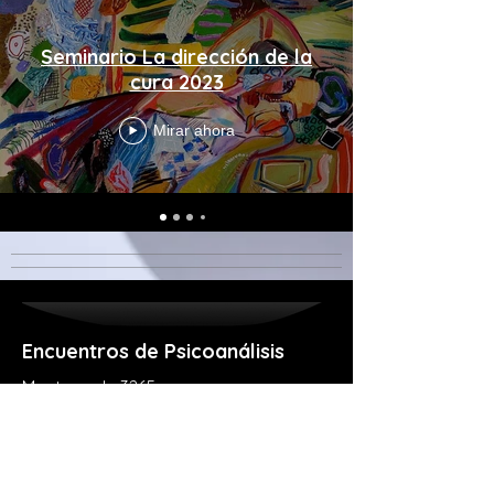
Seminario La dirección de la
cura 2023
Mirar ahora
Encuentros de Psicoanálisis​
Monteverde 3265
Olivos, Vicente López
Tel:
+54 9 11-3558-9533
encuentrosdepsicoanalisis@gmail.com