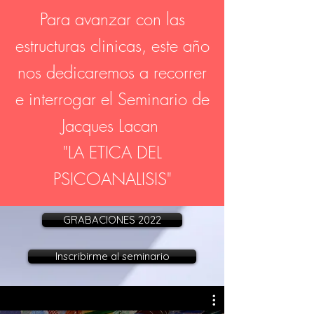
Para avanzar con las
estructuras clinicas, este año
nos dedicaremos a recorrer
e interrogar el Seminario de
Jacques Lacan
"LA ETICA DEL
PSICOANALISIS"
GRABACIONES 2022
Inscribirme al seminario