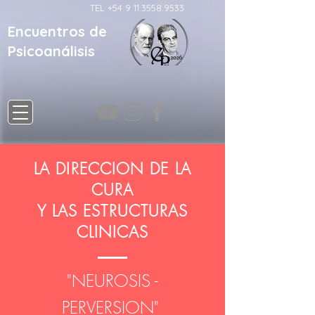
TEL
+54 9 11.3558.9533
Encuentros de
Psicoanálisis
LA DIRECCION DE LA
CURA
Y LAS ESTRUCTURAS
CLINICAS
"NEUROSIS -
PERVERSION"