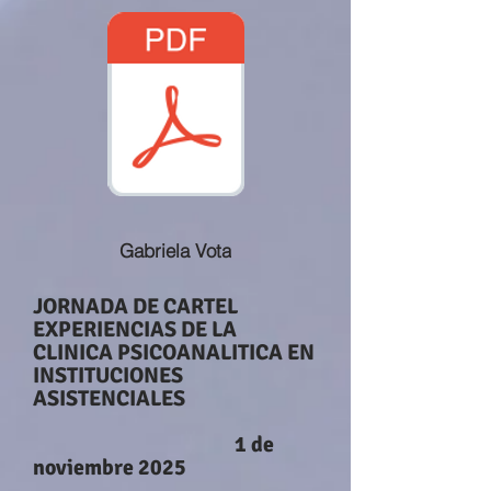
Gabriela Vota
JORNADA DE CARTEL
EXPERIENCIAS DE LA
CLINICA PSICOANALITICA EN
INSTITUCIONES
ASISTENCIALES
1 de
noviembre 2025