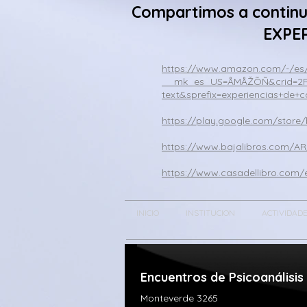
Compartimos a continuac
EXPE
https://www.amazon.com/-/es/
__mk_es_US=ÅMÅŽÕÑ&crid=2RYO
text&sprefix=experiencias+de+c
https://play.google.com/stor
https://www.bajalibros.com/AR
https://www.casadellibro.com
INICIO
INSTITUCION
ACTIVIDAD
Encuentros de Psicoanálisis​
Monteverde 3265