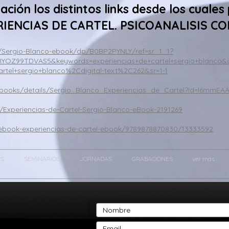
ión los distintos links desde los cuales
RIENCIAS DE CARTEL. PSICOANALISIS C
Sergio-Blanco-ebook/dp/B0BP2PYNLY/ref=sr_1_1?
Z99TDVAS5&keywords=experiencias+de+cartel+sergio+blanco&qid
artel+sergio+blanco%2Cdigital-text%2C262&sr=1-1
e/books/details/Sergio_Blanco_Experiencias_de_Cartel?id=l6mm
/Experiencias-de-Cartel-Sergio-Blanco-eBook-2191269
/ebook-experiencias-de-cartel-ebook/9789878870830/13333592
ES
SEMINARIOS
JORNADAS
GRABACIONES
ver más