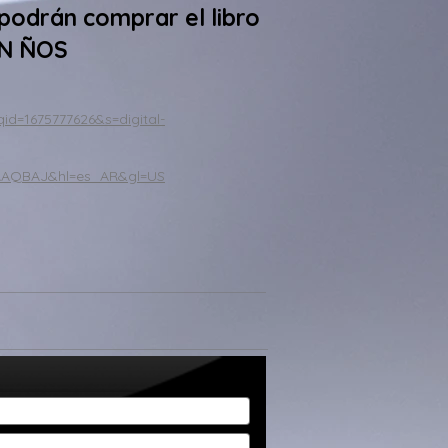
 podrán comprar el libro
ON ÑOS
=1675777626&s=digital-
EAAAQBAJ&hl=es_AR&gl=US