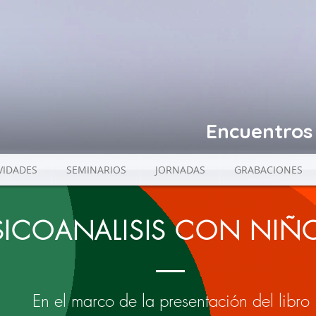
Encuentros 
VIDADES
SEMINARIOS
JORNADAS
GRABACIONES
SICOANALISIS CON NIÑ
En el marco de la presentación del libro