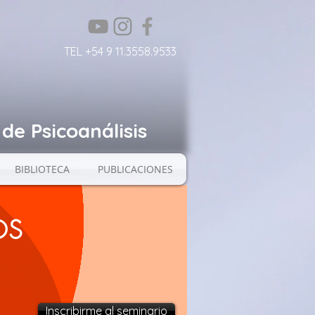
TEL +54 9 11.3558.9533
de Psicoanálisis
BIBLIOTECA
PUBLICACIONES
OS
Inscribirme al seminario