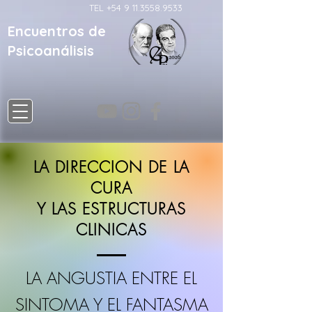
TEL
+54 9 11.3558.9533
Encuentros de
Psicoanálisis
LA DIRECCION DE LA
CURA
Y LAS ESTRUCTURAS
CLINICAS
LA ANGUSTIA ENTRE EL
SINTOMA Y EL FANTASMA