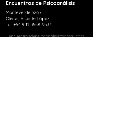
Encuentros de Psicoanálisis​
Monteverde 3265
Olivos, Vicente López
Tel:
+54 9 11-3558-9533
encuentrosdepsicoanalisis@gmail.com
Enviar