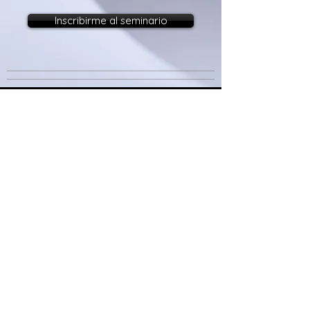
Inscribirme al seminario
Encuentros de Psicoanálisis​
Monteverde 3265
Olivos, Vicente López
Tel:
+54 9 11-3558-9533
encuentrosdepsicoanalisis@gmail.com