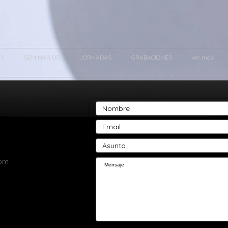
ES
SEMINARIOS
JORNADAS
GRABACIONES
ver más
com