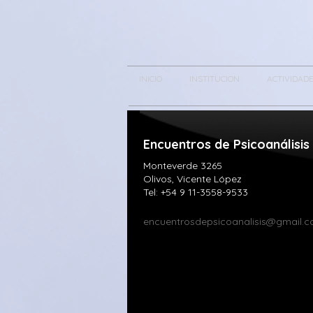
INICIO
INSTITUCION
ACTIVIDAD
Encuentros de Psicoanálisis​
Monteverde 3265
Olivos, Vicente López
Tel: +54 9 11-3558-9533
encuentrosdepsicoanalisis@gmail.